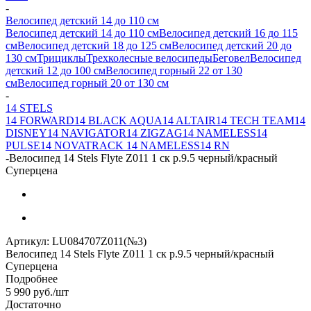
-
Велосипед детский 14 до 110 см
Велосипед детский 14 до 110 см
Велосипед детский 16 до 115
см
Велосипед детский 18 до 125 см
Велосипед детский 20 до
130 см
Трициклы
Трехколесные велосипеды
Беговел
Велосипед
детский 12 до 100 см
Велосипед горный 22 от 130
см
Велосипед горный 20 от 130 см
-
14 STELS
14 FORWARD
14 BLACK AQUA
14 ALTAIR
14 TECH TEAM
14
DISNEY
14 NAVIGATOR
14 ZIGZAG
14 NAMELESS
14
PULSE
14 NOVATRACK
14 NAMELESS
14 RN
-
Велосипед 14 Stels Flyte Z011 1 ск р.9.5 черный/красный
Суперцена
Артикул:
LU084707Z011(№3)
Велосипед 14 Stels Flyte Z011 1 ск р.9.5 черный/красный
Суперцена
Подробнее
5 990
руб.
/шт
Достаточно