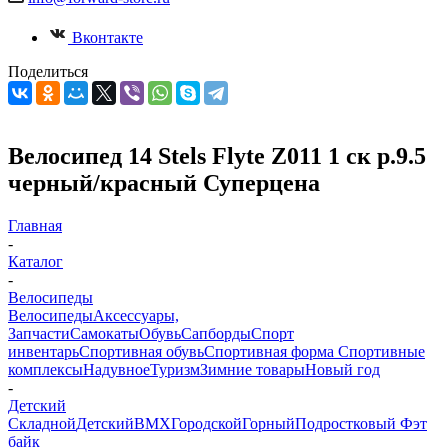
Вконтакте
Поделиться
Велосипед 14 Stels Flyte Z011 1 ск р.9.5
черный/красный Суперцена
Главная
-
Каталог
-
Велосипеды
Велосипеды
Аксессуары,
Запчасти
Самокаты
Обувь
Сапборды
Спорт
инвентарь
Спортивная обувь
Спортивная форма
Спортивные
комплексы
Надувное
Туризм
Зимние товары
Новый год
-
Детский
Складной
Детский
BMX
Городской
Горный
Подростковый
Фэт
байк