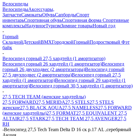
Велосипеды
Велосипеды
Аксессуары,
Запчасти
Самокаты
Обувь
Сапборды
Спорт
инвентарь
Спортивная обувь
Спортивная форма
Спортивные
комплексы
Надувное
Туризм
Зимние товары
Новый год
-
Горный
Складной
Детский
BMX
Городской
Горный
Подростковый
Фэт
байк
-
Велосипед горный 27,5 хардтейл (1 амортизатор)
Велосипед горный 26 хардтейл (1 амортизатор)
Велосипед
горный 26 двухподвес (2 амортизатора)
Велосипед горный
27,5 двухподвес (2 амортизатора)
Велосипед горный 27,5
хардтейл (1 амортизатор)
Велосипед горный 29 хардтейл (1
амортизатор)
Велосипед горный 30,5 хардтейл (1 амортизатор)
-
27,5 TECH TEAM (женские хардтейлы)
27,5 FORWARD
27,5 MERIDA
27,5 STELS
27,5 STELS
женские
27,5 BLACK AQUA
27,5 NAMELESS
27,5 FORWARD
(женские хардтейлы)
27,5 FORMAT
27,5 EQUIVALENT
27,5
ALTAIR
27,5 STARK
27,5 TECH TEAM
27,5 AVENGER
27,5
RH
-
Велосипед 27,5 Tech Team Delta D 16 ск р.17 AL ,серебряный
Акция