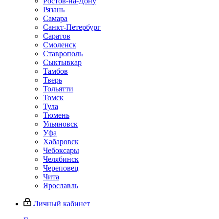
Ростов-на-Дону
Рязань
Самара
Санкт-Петербург
Саратов
Смоленск
Ставрополь
Сыктывкар
Тамбов
Тверь
Тольятти
Томск
Тула
Тюмень
Ульяновск
Уфа
Хабаровск
Чебоксары
Челябинск
Череповец
Чита
Ярославль
Личный кабинет