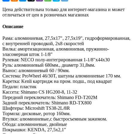
Цена действительна только для интернет-магазина и может
отличаться от цен в розничных магазинах
Описание
Рама: алюминиевая, 27,5х17", 27,5х19", гидроформированная,
с внутренней проводкой, 2х8 скоростей
Вилка: амортизационная, алюминиевая, пружинно-
эласомерная шток 1-1/8"
Рулевая: NECO полу-интегрированная 1-1/8"х44х30
Руль: алюминиевый 680мм., диаметр 31,8мм.
Вынос: алюминиевый 60 / 90мм.
Система: ProWheel 46/30T, шатуны алюминиевые 170 мм.
Каретка: Kenli картридж на пром. подш., под квадрат
Педали: пластик
Кассета: Shimano CS HG200-8, 11-32
Передний переключатель: Shimano FD-T202M
Задний переключатель: Shimano RD-TX800
Шифтеры: Microshift TS38-2L/8R
Тормоза: дисковые, ротор 160мм.
Втулки: алюминиевые,с быстросъемным зажимом.
Обода: алюминиевые, двойные
Покрышки: KENDA, 27,5х2,1"