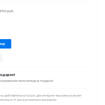
 690
руб.
ину
подарок!
служивание велосипеда в подарок!
ена действительна только для интернет-магазина и может
тличаться от цен в розничных магазинах