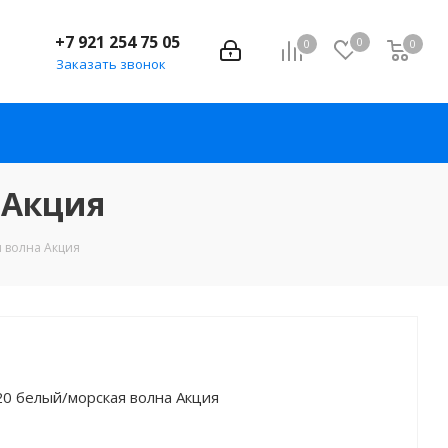
+7 921 254 75 05
0
0
0
Заказать звонок
 Акция
я волна Акция
20 белый/морская волна Акция