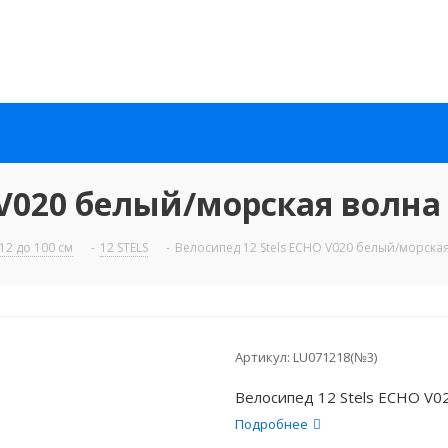
 V020 белый/морская волна
12 до 100 см
-
12 STELS
-
Велосипед 12 Stels ECHO V020 белый/морска
Артикул:
LU071218(№3)
Велосипед 12 Stels ECHO V0
Подробнее