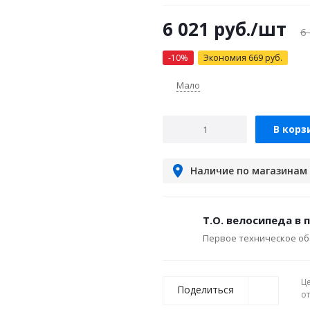
6 021
руб.
/шт
6
-
10
%
Экономия
669
руб.
Мало
В корз
Наличие по магазинам
Т.О. велосипеда в 
Первое техническое об
Ц
Поделиться
о