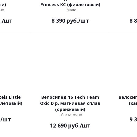
ый)
Princess KC (фиолетовый)
но
Мало
.
/шт
8 390
руб.
/шт
8 
els Little
Велосипед 16 Tech Team
Велосип
 KC (фиолетовый)
Oxic D р. магниевая сплав
(ха
(оранжевый)
Достаточно
.
/шт
9 
12 690
руб.
/шт