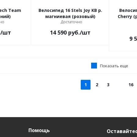
Tech Team
Велосипед 16 Stels Joy KB р.
Велоси
o (синий)
магниевая (розовый)
Cherry (розовый), корзина
но
Достаточно
.
/шт
14 590
руб.
/шт
9 
Показать еще
1
2
3
16
Помощь
Оставайтес