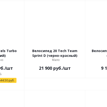
els Turbo
Велосипед 20 Tech Team
Велосип
синий)
Sprint D (черно-красный)
но
Мало
б.
/шт
21 900
руб.
/шт
9 
б.
644.50
руб.