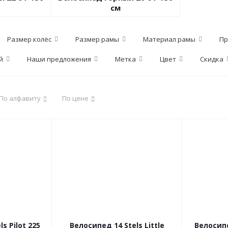
см
Размер колёс
Размер рамы
Материал рамы
Пр
й
Наши предложения
Метка
Цвет
Скидка
По алфавиту
По цене
s Pilot 225
Велосипед 14 Stels Little
Велосипе