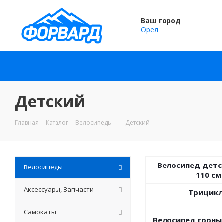
Ваш город
Орел
Детский
Главная
-
Каталог
-
Велосипеды
-
Детский
Велосипед детс
Велосипеды
110 см
Аксессуары, Запчасти
Трицик
Самокаты
Велосипед горный