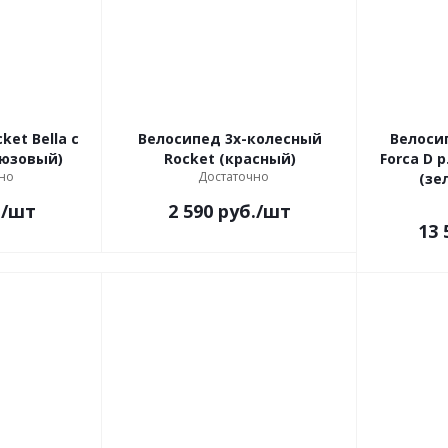
ket Bella с
Велосипед 3х-колесный
Велоси
рюзовый)
Rocket (красный)
Forca D р. магниевый сплав
но
Достаточно
(зе
.
/шт
2 590
руб.
/шт
13 