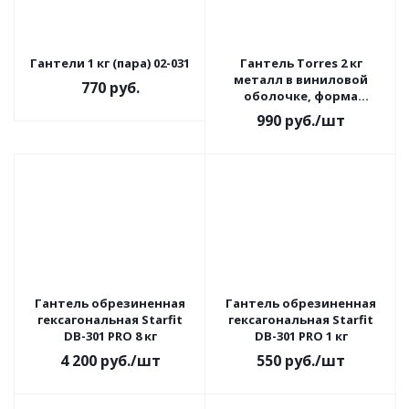
Гантели 1 кг (пара) 02-031
Гантель Torres 2 кг
металл в виниловой
770
руб.
оболочке, форма
шестигранник
990
руб.
/шт
Гантель обрезиненная
Гантель обрезиненная
гексагональная Starfit
гексагональная Starfit
DB-301 PRO 8 кг
DB-301 PRO 1 кг
4 200
руб.
/шт
550
руб.
/шт