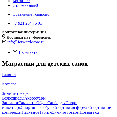
Корзина
0
Отложенные
0
Сравнение товаров
0
+7 921 254 75 05
Контактная информация
Доставка из г. Череповец
info@forward-store.ru
Вконтакте
Матрасики для детских санок
Главная
-
Каталог
-
Зимние товары
Велосипеды
Аксессуары,
Запчасти
Самокаты
Обувь
Сапборды
Спорт
инвентарь
Спортивная обувь
Спортивная форма
Спортивные
комплексы
Надувное
Туризм
Зимние товары
Новый год
-