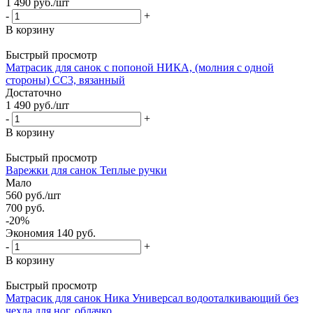
1 490
руб.
/шт
-
+
В корзину
Быстрый просмотр
Матрасик для санок с попоной НИКА, (молния с одной
стороны) СС3, вязанный
Достаточно
1 490
руб.
/шт
-
+
В корзину
Быстрый просмотр
Варежки для санок Теплые ручки
Мало
560
руб.
/шт
700
руб.
-
20
%
Экономия
140
руб.
-
+
В корзину
Быстрый просмотр
Матрасик для санок Ника Универсал водооталкивающий без
чехла для ног, облачко