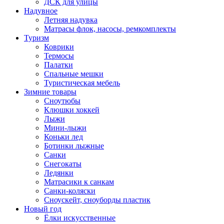
ДСК для улицы
Надувное
Летняя надувка
Матрасы флок, насосы, ремкомплекты
Туризм
Коврики
Термосы
Палатки
Спальные мешки
Туристическая мебель
Зимние товары
Сноутюбы
Клюшки хоккей
Лыжи
Мини-лыжи
Коньки лед
Ботинки лыжные
Санки
Снегокаты
Ледянки
Матрасики к санкам
Санки-коляски
Сноускейт, сноуборды пластик
Новый год
Ёлки искусственные