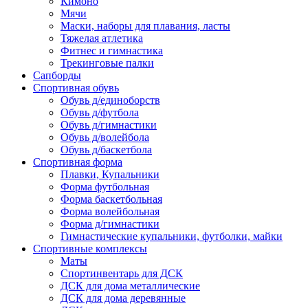
Кимоно
Мячи
Маски, наборы для плавания, ласты
Тяжелая атлетика
Фитнес и гимнастика
Трекинговые палки
Сапборды
Спортивная обувь
Обувь д/единоборств
Обувь д/футбола
Обувь д/гимнастики
Обувь д/волейбола
Обувь д/баскетбола
Спортивная форма
Плавки, Купальники
Форма футбольная
Форма баскетбольная
Форма волейбольная
Форма д/гимнастики
Гимнастические купальники, футболки, майки
Спортивные комплексы
Маты
Спортинвентарь для ДСК
ДСК для дома металлические
ДСК для дома деревянные