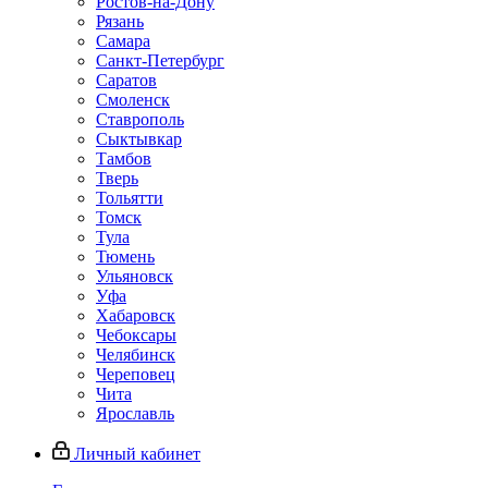
Ростов-на-Дону
Рязань
Самара
Санкт-Петербург
Саратов
Смоленск
Ставрополь
Сыктывкар
Тамбов
Тверь
Тольятти
Томск
Тула
Тюмень
Ульяновск
Уфа
Хабаровск
Чебоксары
Челябинск
Череповец
Чита
Ярославль
Личный кабинет