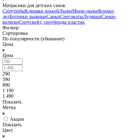
Матрасики для детских санок
Сноутюбы
Клюшки хоккей
Лыжи
Мини-лыжи
Коньки
лед
Ботинки лыжные
Санки
Снегокаты
Ледянки
Санки-
коляски
Сноускейт, сноуборды пластик
Фильтр:
Сортировка
По популярности (убывание)
Цена
Цена
290
590
890
1 190
1 490
Показать
Метка
Акция
Показать
Цвет