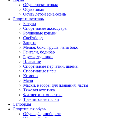
Обувь трекинговая
Обувь зима
Обувь лето-весна-осень
Спорт инвентарь
Батуты
Спортивные аксессуары
Роликовые коньки
Скейтборд
Защита
Мешок бокс, груша, лапа бокс
Гантели, бодибар
Брусья, турники
Плавание
Спортивные перчатки, шлемы
Спортивные игры
Кимоно
Мячи
Маски, наборы для плавания, ласты
Тяжелая атлетика
Фитнес и гимнастика
Трекинговые палки
Сапборды
Спортивная обувь
Обувь д/единоборств