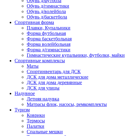
Обувь д/футбола
Обувь д/гимнастики
Обувь д/волейбола
Обувь д/баскетбола
Спортивная форма
Плавки, Купальники
Форма футбольная
Форма баскетбольная
Форма волейбольная
Форма д/гимнастики
Гимнастические купальники, футболки, майки
Спортивные комплексы
Маты
Спортинвентарь для ДСК
ДСК для дома металлические
ДСК для дома деревянные
ДСК для улицы
Надувное
Летняя надувка
Матрасы флок, насосы, ремкомплекты
Туризм
Коврики
Термосы
Палатки
Спальные мешки