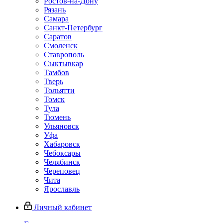
Ростов-на-Дону
Рязань
Самара
Санкт-Петербург
Саратов
Смоленск
Ставрополь
Сыктывкар
Тамбов
Тверь
Тольятти
Томск
Тула
Тюмень
Ульяновск
Уфа
Хабаровск
Чебоксары
Челябинск
Череповец
Чита
Ярославль
Личный кабинет