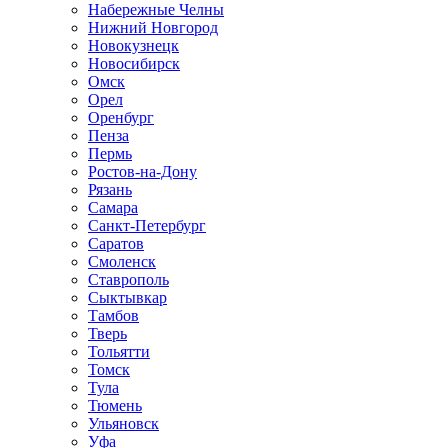
Набережные Челны
Нижний Новгород
Новокузнецк
Новосибирск
Омск
Орел
Оренбург
Пенза
Пермь
Ростов-на-Дону
Рязань
Самара
Санкт-Петербург
Саратов
Смоленск
Ставрополь
Сыктывкар
Тамбов
Тверь
Тольятти
Томск
Тула
Тюмень
Ульяновск
Уфа