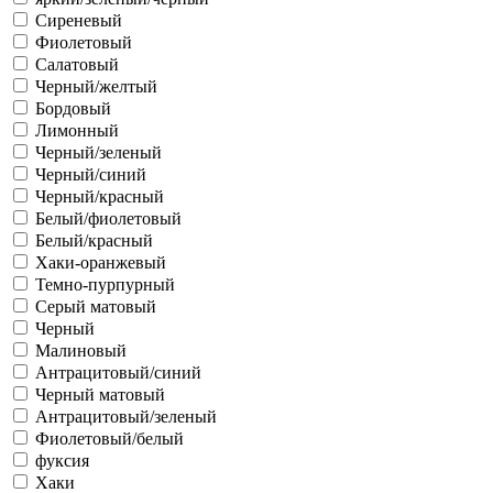
Сиреневый
Фиолетовый
Салатовый
Черный/желтый
Бордовый
Лимонный
Черный/зеленый
Черный/синий
Черный/красный
Белый/фиолетовый
Белый/красный
Хаки-оранжевый
Темно-пурпурный
Серый матовый
Черный
Малиновый
Антрацитовый/синий
Черный матовый
Антрацитовый/зеленый
Фиолетовый/белый
фуксия
Хаки