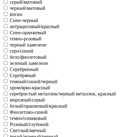
серый/матовый
черный/матовый
виски
Сине-черный
антрацитовый/красный
Сине-оранжевый
темно-розовый
черный хамелеон
серо/синий
бело/фиолетовый
зеленый хамелеон
Серебренный
Серебряный
темный/синий/черный
хром/ярко-красный
серебристый металлик/черный металлик, красный
морозный/серый
белый/оранжевый/красный
Фиолетово-синий
темно/оливковый
Розовый/глубокий
Светлый/мятный
яркий/зеленый/черный