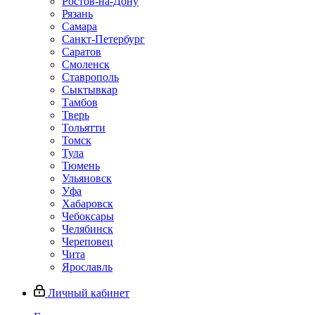
Ростов-на-Дону
Рязань
Самара
Санкт-Петербург
Саратов
Смоленск
Ставрополь
Сыктывкар
Тамбов
Тверь
Тольятти
Томск
Тула
Тюмень
Ульяновск
Уфа
Хабаровск
Чебоксары
Челябинск
Череповец
Чита
Ярославль
Личный кабинет