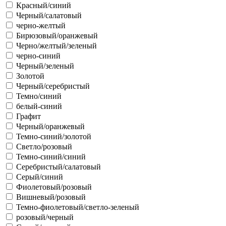
Красный/синий
Черный/салатовый
черно-желтый
Бирюзовый/оранжевый
Черно/желтый/зеленый
черно-синий
Черный/зеленый
Золотой
Черный/серебристый
Темно/синий
белый-синий
Графит
Черный/оранжевый
Темно-синий/золотой
Светло/розовый
Темно-синий/синий
Серебристый/салатовый
Серый/синий
Фиолетовый/розовый
Вишневый/розовый
Темно-фиолетовый/светло-зеленый
розовый/черный