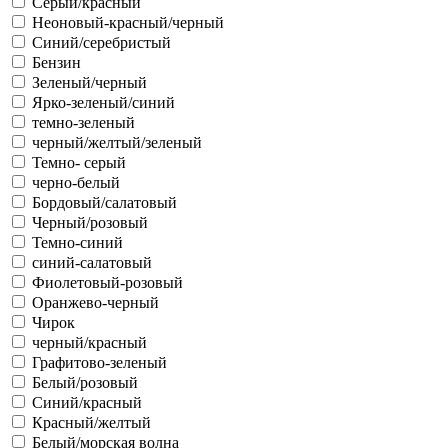
Серый/красный
Неоновый-красный/черный
Синий/серебристый
Бензин
Зеленый/черный
Ярко-зеленый/синий
темно-зеленый
черный/желтый/зеленый
Темно- серый
черно-белый
Бордовый/салатовый
Черный/розовый
Темно-синий
синий-салатовый
Фиолетовый-розовый
Оранжево-черный
Чирок
черный/красный
Графитово-зеленый
Белый/розовый
Синий/красный
Красный/желтый
Белый/морская волна