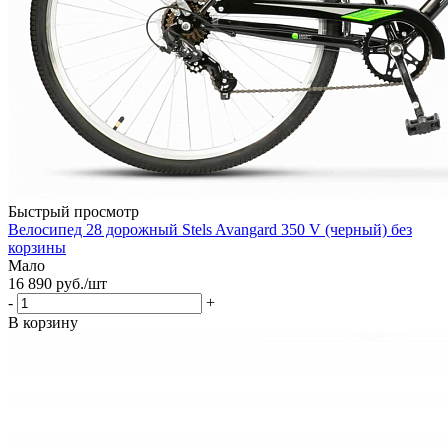
Быстрый просмотр
Велосипед 28 дорожный Stels Avangard 350 V (черный) без
корзины
Мало
16 890
руб.
/шт
-
+
В корзину