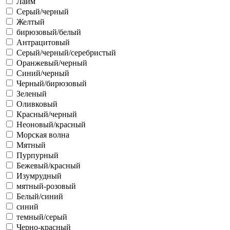
Лайм
Серый/черный
Желтый
бирюзовый/белый
Антрацитовый
Серый/черный/серебристый
Оранжевый/черный
Синий/черный
Черный/бирюзовый
Зеленый
Оливковый
Красный/черный
Неоновый/красный
Морская волна
Мятный
Пурпурный
Бежевый/красный
Изумрудный
мятный-розовый
Белый/синий
синий
темный/серый
Черно-красный