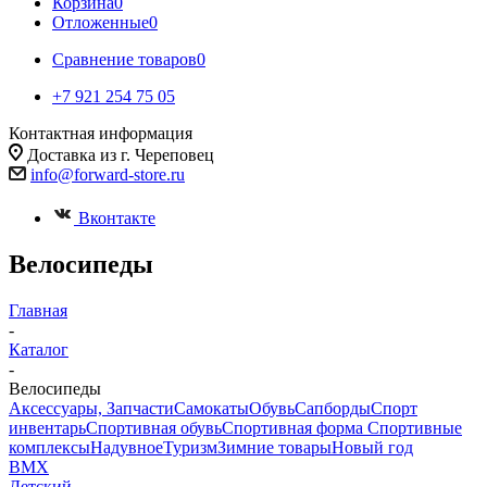
Корзина
0
Отложенные
0
Сравнение товаров
0
+7 921 254 75 05
Контактная информация
Доставка из г. Череповец
info@forward-store.ru
Вконтакте
Велосипеды
Главная
-
Каталог
-
Велосипеды
Аксессуары, Запчасти
Самокаты
Обувь
Сапборды
Спорт
инвентарь
Спортивная обувь
Спортивная форма
Спортивные
комплексы
Надувное
Туризм
Зимние товары
Новый год
BMX
Детский