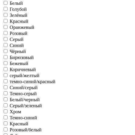
Белый
Голубой
Зелёный
Красный
Оранжевый
Розовый
Серый
Синий
Чёрный
Бирюзовый
Бежевый
Коричневый
серый/желтый
темно-синий/красный
Синий/серый
Темно-серый
Белый/черный
Серый/зеленый
Хром
Темно-синий
Красный
Розовый/белый