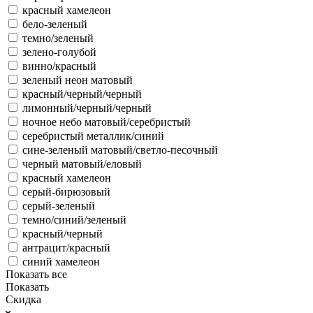
красный хамелеон
бело-зеленый
темно/зеленый
зелено-голубой
винно/красный
зеленый неон матовый
красный/черный/черный
лимонный/черный/черный
ночное небо матовый/серебристый
серебристый металлик/синий
сине-зеленый матовый/светло-песочный
черный матовый/еловый
красный хамелеон
серый-бирюзовый
серый-зеленый
темно/синий/зеленый
красный/черный
антрацит/красный
синий хамелеон
Показать все
Показать
Скидка