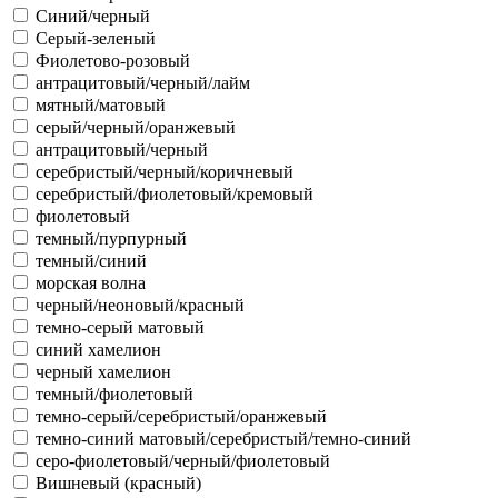
Синий/черный
Серый-зеленый
Фиолетово-розовый
антрацитовый/черный/лайм
мятный/матовый
серый/черный/оранжевый
антрацитовый/черный
серебристый/черный/коричневый
серебристый/фиолетовый/кремовый
фиолетовый
темный/пурпурный
темный/синий
морская волна
черный/неоновый/красный
темно-серый матовый
синий хамелион
черный хамелион
темный/фиолетовый
темно-серый/серебристый/оранжевый
темно-синий матовый/серебристый/темно-синий
серо-фиолетовый/черный/фиолетовый
Вишневый (красный)