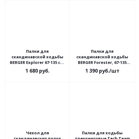
Палки для
Палки для
скандинавской ходьбы
скандинавской ходьбы
BERGER Explorer 67-135 см,
BERGER Forester, 67-135
3-секционные
см, 3-секционные
1 680
руб.
1 390
руб.
/шт
Чехол для
Палки для ходьбы
скандинавских палок
треккинговые Tech Team