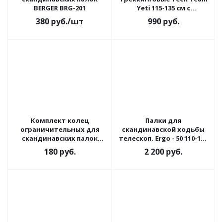
BERGER BRG-201
Yeti 115-135 см с
резиновой ручкой
380
руб.
/шт
990
руб.
Комплект колец
Палки для
ограничительных для
скандинавской ходьбы
скандинавских палок
телескоп. Ergo - 50 110-140
Berger
см
180
руб.
2 200
руб.