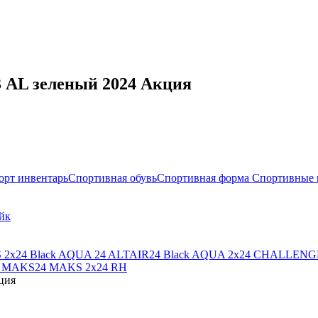
13 AL зеленый 2024 Акция
орт инвентарь
Спортивная обувь
Спортивная форма
Спортивные 
йк
 2х
24 Black AQUA
24 ALTAIR
24 Black AQUA 2х
24 CHALLENG
4 MAKS
24 MAKS 2x
24 RH
ция