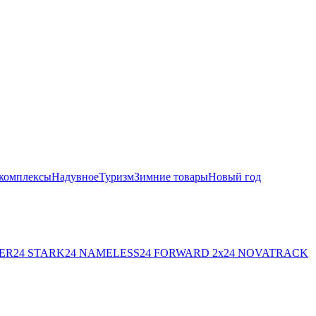
комплексы
Надувное
Туризм
Зимние товары
Новый год
ER
24 STARK
24 NAMELESS
24 FORWARD 2х
24 NOVATRACK