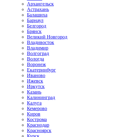
Архангельск
Астрахань
Балашиха
Барнаул
Белгород
Брянск
Великий Новгород
Владивосток
Владимир
Волгоград
Вологда
Воронеж
Екатеринбург
Иваново
Ижевск
Иркутск
Казань
Калининград
Калуга
Кемерово
Киров
Кострома
Краснодар
Красноярск
Курск