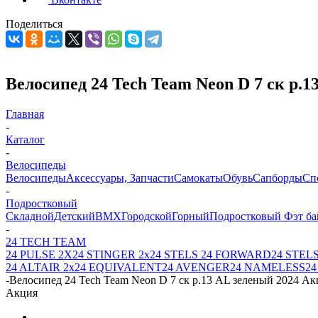
Поделиться
Велосипед 24 Tech Team Neon D 7 ск р.
Главная
-
Каталог
-
Велосипеды
Велосипеды
Аксессуары, Запчасти
Самокаты
Обувь
Сапборды
Сп
-
Подростковый
Складной
Детский
BMX
Городской
Горный
Подростковый
Фэт ба
-
24 TECH TEAM
24 PULSE 2X
24 STINGER 2х
24 STELS
24 FORWARD
24 STELS
24 ALTAIR 2х
24 EQUIVALENT
24 AVENGER
24 NAMELESS
2
-
Велосипед 24 Tech Team Neon D 7 ск р.13 AL зеленый 2024 Ак
Акция